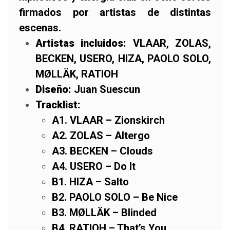
firmados por artistas de distintas
escenas.
Artistas incluidos:
VLAAR, ZOLAS,
BECKEN, USERO, HIZA, PAOLO SOLO,
MØLLÄK, RATIOH
Diseño:
Juan Suescun
Tracklist:
A1. VLAAR – Zionskirch
A2. ZOLAS – Altergo
A3. BECKEN – Clouds
A4. USERO – Do It
B1. HIZA – Salto
B2. PAOLO SOLO – Be Nice
B3. MØLLÄK – Blinded
B4. RATIOH – That’s You