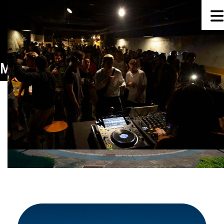
Mes:
abril 2022
PUBLICADO EL
26 DE ABRIL DE 2022
POR
DANTZ
Primer Dantz Point después de la
pandemia