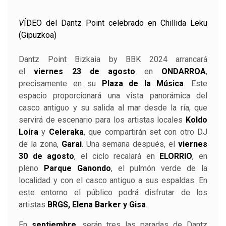
V
ÍDEO del Dantz Point celebrado en Chillida Leku
(Gipuzkoa)
Dantz Point Bizkaia by BBK 2024 arrancará
el
viernes 23 de agosto
en
ONDARROA
,
precisamente en su
Plaza de la Música
. Este
espacio proporcionará una vista panorámica del
casco antiguo y su salida al mar desde la ría, que
servirá de escenario para los artistas locales
Koldo
Loira
y
Celeraka
, que compartirán set con otro DJ
de la zona,
Garai
. Una semana después, el
viernes
30 de agosto
, el ciclo recalará en
ELORRIO
, en
pleno
Parque Ganondo
, el pulmón verde de la
localidad y con el casco antiguo a sus espaldas. En
este entorno el público podrá disfrutar de los
artistas
BRGS, Elena Barker y Gisa
.
En
septiembre
, serán tres las paradas de Dantz