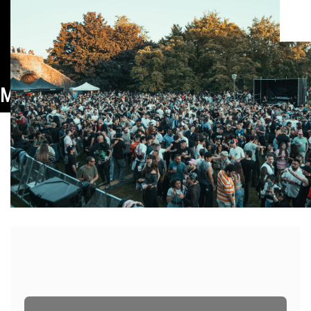
Mes:
mayo 2026
PUBLICADO EL
21 DE MAYO DE 2026
POR
DANTZ
Dantz Point Bizkaia by BBK activa el
territorio con un recorrido sonoro por
cinco espacios singulares de Bizkaia