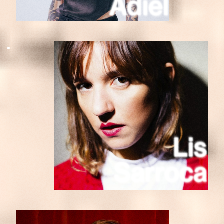
Adiel
Lis
Sarroca