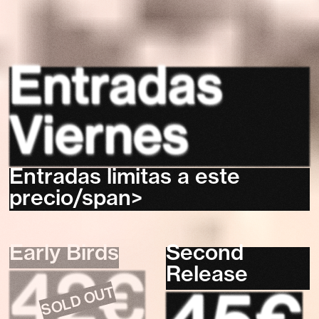
Entradas
Viernes
Entradas limitas a este
precio/span>
Early Birds
Second
42€
Release