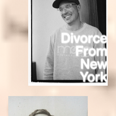
Divorce
From
New
York