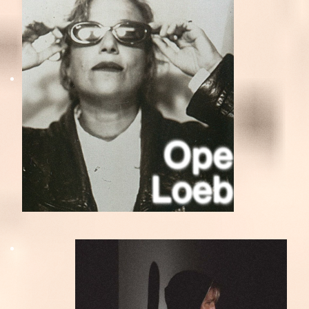
Ope
Loeb