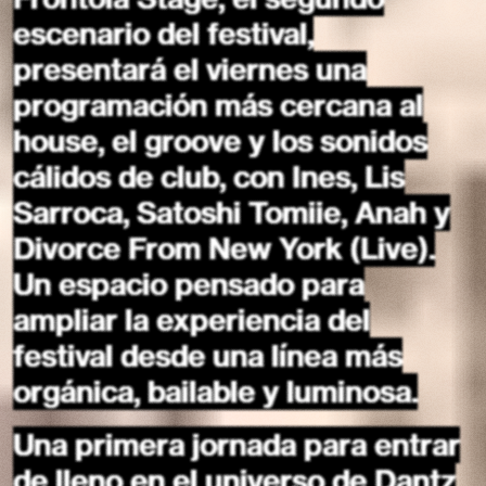
escenario del festival,
presentará el viernes una
programación más cercana al
house, el groove y los sonidos
cálidos de club, con Ines, Lis
Sarroca, Satoshi Tomiie, Anah y
Divorce From New York (Live).
Un espacio pensado para
ampliar la experiencia del
festival desde una línea más
orgánica, bailable y luminosa.
Una primera jornada para entrar
de lleno en el universo de Dantz