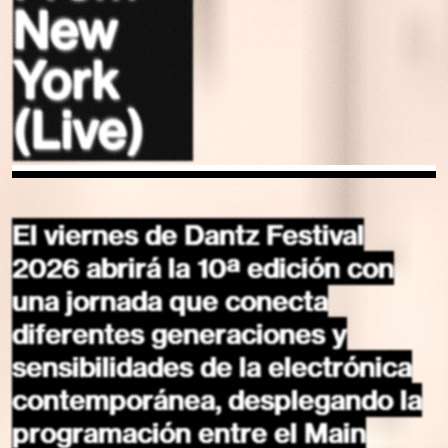
New
York
(Live)
El viernes de Dantz Festival
2026 abrirá la 10ª edición con
una jornada que conecta
diferentes generaciones y
sensibilidades de la electrónica
contemporánea, desplegando la
programación entre el Main