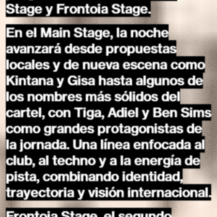
Stage y Frontoia Stage.
En el Main Stage, la noche
avanzará desde propuestas
locales y de nueva escena como
Kintana y Gisa hasta algunos de
los nombres más sólidos del
cartel, con Tiga, Adiel y Ben Sims
como grandes protagonistas de
la jornada. Una línea enfocada al
club, al techno y a la energía de
pista, combinando identidad,
trayectoria y visión internacional.
Frontoia Stage, el segundo