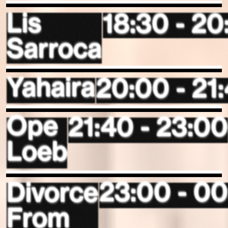
18:30 - 20
Lis
Sarroca
20:00 - 21
Yahaira
21:40 - 23:0
Ope
Loeb
23:00 - 0
Divorce
From