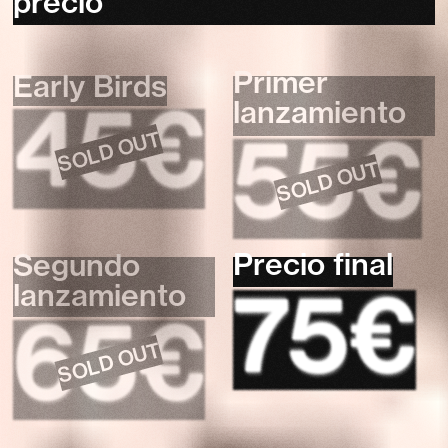
precio
Primer
Early Birds
45€
lanzamiento
55€
Precio final
Segundo
75€
lanzamiento
65€