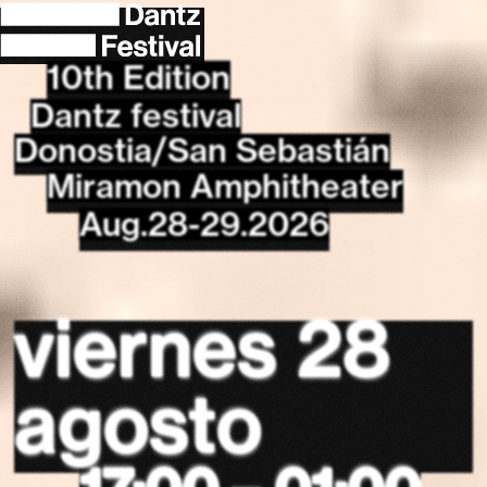
10th Edition
Dantz festival
Donostia/San Sebastián
Miramon Amphitheater
Aug.28-29.2026
viernes 28
agosto