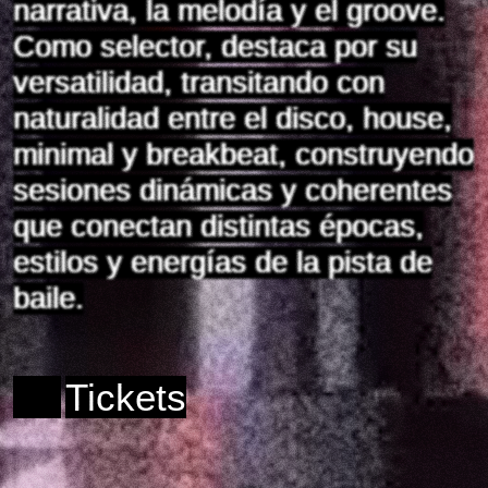
narrativa, la melodía y el groove.
Como selector, destaca por su
versatilidad, transitando con
naturalidad entre el disco, house,
minimal y breakbeat, construyendo
sesiones dinámicas y coherentes
que conectan distintas épocas,
estilos y energías de la pista de
baile.
Tickets