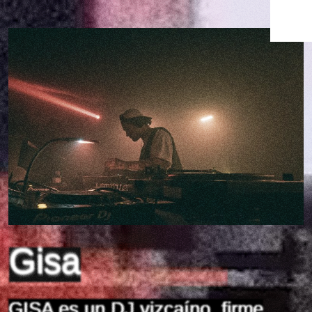
Gisa
GISA es un DJ vizcaíno, firme