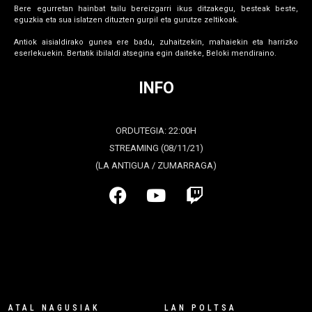
Bere egurretan hainbat tailu bereizgarri ikus ditzakegu, besteak beste,
eguzkia eta sua islatzen dituzten gurpil eta gurutze zeltikoak.
Antiok aisialdirako gunea ere badu, zuhaitzekin, mahaiekin eta harrizko
eserlekuekin. Bertatik ibilaldi atsegina egin daiteke, Beloki mendiraino.
INFO
ORDUTEGIA: 22:00H
STREAMING (08/11/21)
(LA ANTIGUA / ZUMARRAGA)
ATAL NAGUSIAK
LAN POLTSA