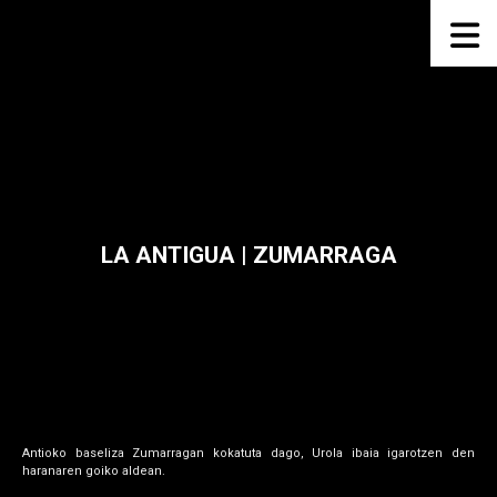
LA ANTIGUA | ZUMARRAGA
Antioko baseliza Zumarragan kokatuta dago, Urola ibaia igarotzen den
haranaren goiko aldean.