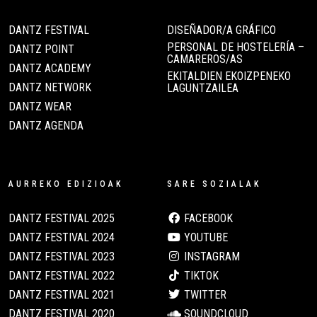
DANTZ FESTIVAL
DISEÑADOR/A GRÁFICO
PERSONAL DE HOSTELERÍA –
DANTZ POINT
CAMAREROS/AS
DANTZ ACADEMY
EKITALDIEN EKOIZPENEKO
DANTZ NETWORK
LAGUNTZAILEA
DANTZ WEAR
DANTZ AGENDA
AURREKO EDIZIOAK
SARE SOZIALAK
DANTZ FESTIVAL 2025
FACEBOOK
DANTZ FESTIVAL 2024
YOUTUBE
DANTZ FESTIVAL 2023
INSTAGRAM
DANTZ FESTIVAL 2022
TIKTOK
DANTZ FESTIVAL 2021
TWITTER
DANTZ FESTIVAL 2020
SOUNDCLOUD