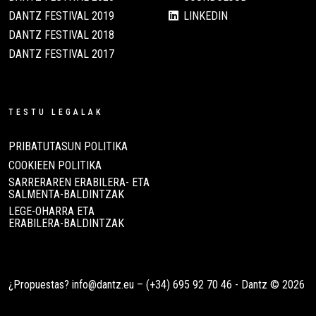
DANTZ FESTIVAL 2019
LINKEDIN
DANTZ FESTIVAL 2018
DANTZ FESTIVAL 2017
TESTU LEGALAK
PRIBATUTASUN POLITIKA
COOKIEEN POLITIKA
SARRERAREN ERABILERA- ETA
SALMENTA-BALDINTZAK
LEGE-OHARRA ETA
ERABILERA-BALDINTZAK
¿Propuestas?
info@dantz.eu
–
(+34) 695 92 70 46
- Dantz © 2026