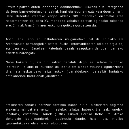
Ermita aipatzen duten lehenengo dokumentuak 1366koak dira. Paregabea
da bere barne-edertasuna, zeinak harri eta egurren uztarketa duen oinarri.
Bere defentsa izaerako kanpo aldetik XIV. mendeko erromatar atea
nabarmentzen da, baita XV. mendeko zabaltze-obretan egindako kalbarioa
ere. Ermitak Ama Birjinaren eskultura gotikoa gordetzen du.
Antio Hiru Tenpluen Ibilbidearen mugarrietako bat da Loiolako eta
Arantzazuko santutegiekin batera. Euskal erromanikoaren adibide argia da,
eta gaur egun Baselizen Katedrala bezala ezagutzen da duen barneko
edertasunarengatik.
Nabe bakarra du, eta hiru zatitan banatuta dago, sei zutabe zilindriko
lodirekin. Teilatua bi isurkikoa da. Korua eta alboko tribunak egurrezkoak
dira, eta eskualdeko eliza askok (Iparraldekoak, bereziki) hartutako
antolamendu tradizionala jarraitzen du.
Eraikinaren sabaiak haritzez betetako basoa dirudi bisitariaren begirada
erakarriz hainbat elementu miresteko: teilatua, habeak, tiranteak, karelak,
jabaloiak, esaterako. Horiek guztiak Euskal Herriko Behe Erdi Aroko
dekorazio bereizgarriarekin apainduta daude, hala nola, motibo
geometrikoekin eta emakume-buruekin.