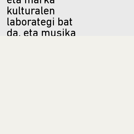
eta marka
kulturalen
laborategi bat
da, eta musika
elektronikoa
eta
abangoardiakoa
ditu ardatz.
Aro berria, kontzeptu berria