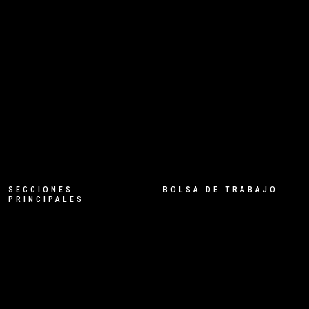
SECCIONES
BOLSA DE TRABAJO
PRINCIPALES
DISEÑADOR/A GRÁFICO
DANTZ AGENDA
PERSONAL DE HOSTELERÍA –
DANTZ FESTIVAL
CAMAREROS/AS
DANTZ POINT
PERSONAL DANTZ WEAR
AUXILIAR DE PRODUCCIÓN
DANTZ ACADEMY
PARA EVENTOS
DANTZ NETWORK