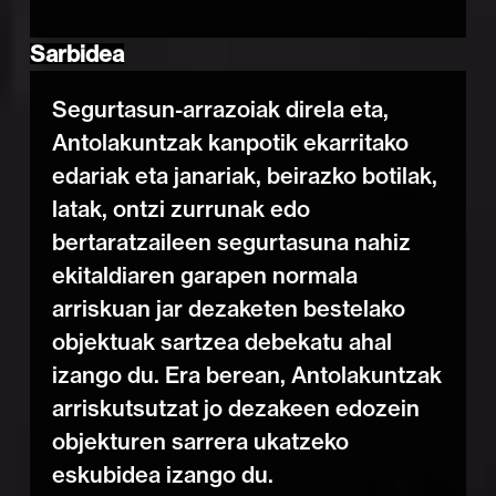
Sarbidea
Segurtasun-arrazoiak direla eta,
Antolakuntzak kanpotik ekarritako
edariak eta janariak, beirazko botilak,
latak, ontzi zurrunak edo
bertaratzaileen segurtasuna nahiz
ekitaldiaren garapen normala
arriskuan jar dezaketen bestelako
objektuak sartzea debekatu ahal
izango du. Era berean, Antolakuntzak
arriskutsutzat jo dezakeen edozein
objekturen sarrera ukatzeko
eskubidea izango du.