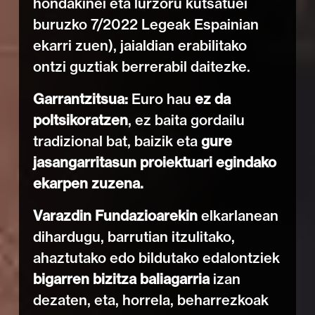
hondakinei eta lurzoru kutsatuei
buruzko 7/2022 Legeak Espainian
ekarri zuen), jaialdian erabilitako
ontzi guztiak berrerabil daitezke.
Garrantzitsua:
Euro hau
ez da
poltsikoratzen
, ez baita gordailu
tradizional bat, baizik eta
gure
jasangarritasun proiektuari egindako
ekarpen zuzena.
Varazdin Fundazioarekin
elkarlanean
dihardugu, barrutian itzulitako,
ahaztutako edo bildutako edalontziek
bigarren bizitza baliagarria
izan
dezaten, eta, horrela, beharrezkoak