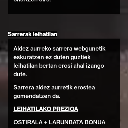
Sarrerak leihatilan
Aldez aurreko sarrera webgunetik
eskuratzen ez duten guztiek
leihatilan bertan erosi ahal izango
dute.
Sarrera aldez aurretik erostea
gomendatzen da.
LEIHATILAKO PREZIOA
OSTIRALA + LARUNBATA BONUA