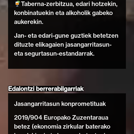
Taberna-zerbitzua, edari hotzekin,
konbinatuekin eta alkoholik gabeko
aukerekin.
Jan- eta edari-gune guztiek betetzen
dituzte elikagaien jasangarritasun-
eta segurtasun-estandarrak.
Edalontzi berrerabilgarriak
Jasangarritasun konprometituak
2019/904 Europako Zuzentaraua
betez (ekonomia zirkular baterako