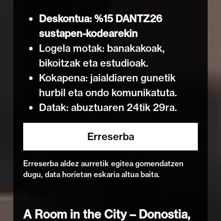
Deskontua: %15 DANTZ26
sustapen-kodearekin
Logela motak: banakakoak,
bikoitzak eta estudioak.
Kokapena: jaialdiaren gunetik
hurbil eta ondo komunikatuta.
Datak: abuztuaren 24tik 29ra.
Erreserba
Erreserba aldez aurretik egitea gomendatzen
dugu, data horietan eskaria altua baita.
A Room in the City – Donostia,