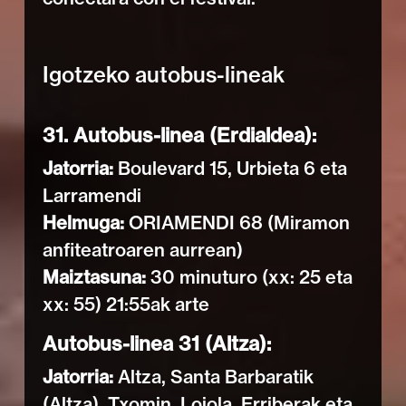
Igotzeko autobus-lineak
31. Autobus-linea (Erdialdea):
Jatorria:
Boulevard 15, Urbieta 6 eta
Larramendi
Helmuga:
ORIAMENDI 68 (Miramon
anfiteatroaren aurrean)
Maiztasuna:
30 minuturo (xx: 25 eta
xx: 55) 21:55ak arte
Autobus-linea 31 (Altza):
Jatorria:
Altza, Santa Barbaratik
(Altza), Txomin, Loiola, Erriberak eta