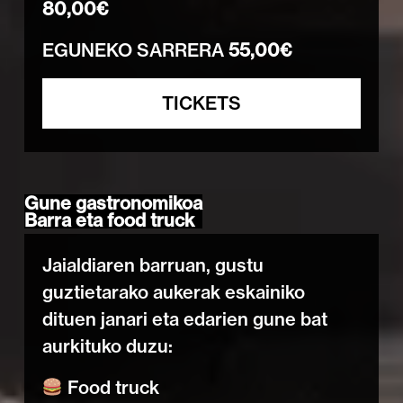
80,00€
EGUNEKO SARRERA
55,00€
TICKETS
Gune gastronomikoa
Barra eta food truck
Jaialdiaren barruan, gustu
guztietarako aukerak eskainiko
dituen janari eta edarien gune bat
aurkituko duzu:
Food truck