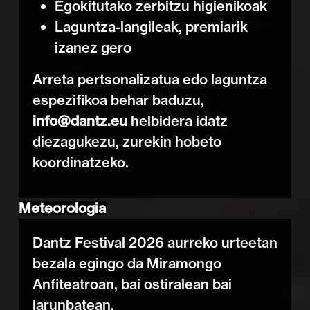
Egokitutako zerbitzu higienikoak
Laguntza-langileak, premiarik
izanez gero
Arreta pertsonalizatua edo laguntza
espezifikoa behar baduzu,
info@dantz.eu
helbidera idatz
diezagukezu, zurekin hobeto
koordinatzeko.
Meteorologia
Dantz Festival 2026 aurreko urteetan
bezala egingo da Miramongo
Anfiteatroan, bai ostiralean bai
larunbatean.