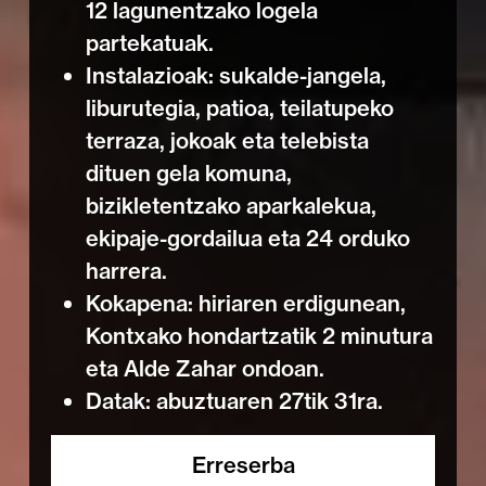
12 lagunentzako logela
partekatuak.
Instalazioak: sukalde-jangela,
liburutegia, patioa, teilatupeko
terraza, jokoak eta telebista
dituen gela komuna,
bizikletentzako aparkalekua,
ekipaje-gordailua eta 24 orduko
harrera.
Kokapena: hiriaren erdigunean,
Kontxako hondartzatik 2 minutura
eta Alde Zahar ondoan.
Datak: abuztuaren 27tik 31ra.
Erreserba