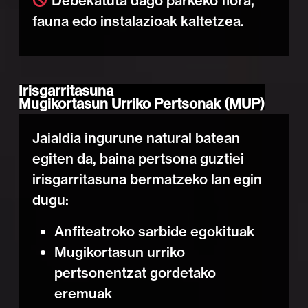
Debekatuta dago parkeko flora,
fauna edo instalazioak kaltetzea.
Irisgarritasuna
Mugikortasun Urriko Pertsonak (MUP)
Jaialdia ingurune natural batean
egiten da, baina pertsona guztiei
irisgarritasuna bermatzeko lan egin
dugu:
Anfiteatroko sarbide egokituak
Mugikortasun urriko
pertsonentzat gordetako
eremuak