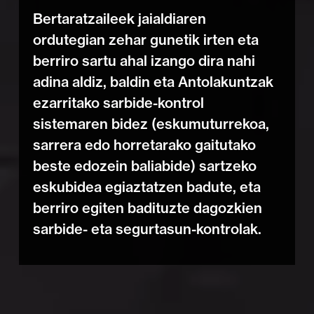
Bertaratzaileek jaialdiaren
ordutegian zehar gunetik irten eta
berriro sartu ahal izango dira nahi
adina aldiz, baldin eta Antolakuntzak
ezarritako sarbide-kontrol
sistemaren bidez (eskumuturrekoa,
sarrera edo horretarako gaitutako
beste edozein baliabide) sartzeko
eskubidea egiaztatzen badute, eta
berriro egiten badituzte dagozkien
sarbide- eta segurtasun-kontrolak.