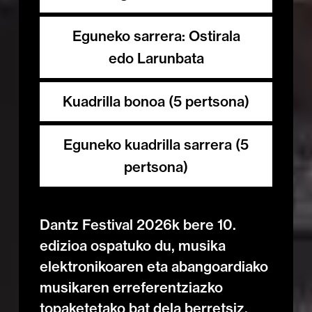
Eguneko sarrera: Ostirala
edo Larunbata
Kuadrilla bonoa (5 pertsona)
Eguneko kuadrilla sarrera (5
pertsona)
Dantz Festival 2026k bere 10.
edizioa ospatuko du, musika
elektronikoaren eta abangoardiako
musikaren erreferentziazko
topaketetako bat dela berretsiz.