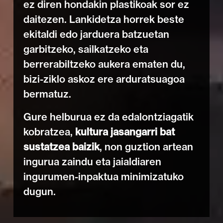
ez diren hondakin plastikoak sor ez
daitezen. Lankidetza horrek beste
ekitaldi edo jarduera batzuetan
garbitzeko, sailkatzeko eta
berrerabiltzeko aukera ematen du,
bizi-ziklo askoz ere arduratsuagoa
bermatuz.
Gure helburua ez da edalontziagatik
kobratzea,
kultura jasangarri bat
sustatzea baizik
, non guztion artean
ingurua zaindu eta jaialdiaren
ingurumen-inpaktua minimizatuko
dugun.