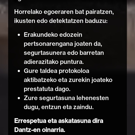
Horrelako egoeraren bat pairatzen,
ikusten edo detektatzen baduzu:
Erakundeko edozein
pertsonarengana joaten da,
segurtasunera edo barretan
adierazitako puntura.
Gure taldea protokoloa
aktibatzeko eta zurekin joateko
prestatuta dago.
Zure segurtasuna lehenesten
dugu, entzun eta zaindu.
Errespetua eta askatasuna dira
Dantz-en oinarria.