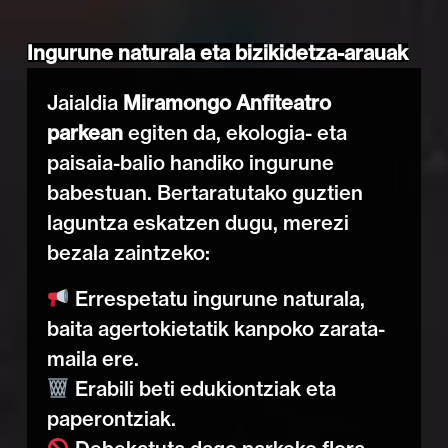
Ingurune naturala eta bizikidetza-arauak
Jaialdia
Miramongo Anfiteatro
parkean
egiten da, ekologia- eta
paisaia-balio handiko ingurune
babestuan. Bertaratutako guztien
laguntza eskatzen dugu, merezi
bezala zaintzeko:
Errespetatu ingurune naturala,
baita agertokietatik kanpoko zarata-
maila ere.
Erabili beti edukiontziak eta
paperontziak.