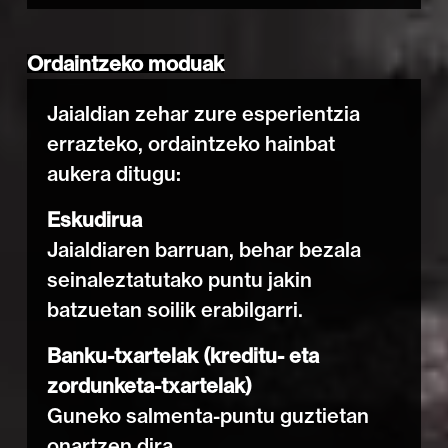
Ordaintzeko moduak
Jaialdian zehar zure esperientzia
errazteko, ordaintzeko hainbat
aukera ditugu:
Eskudirua
Jaialdiaren barruan, behar bezala
seinaleztatutako puntu jakin
batzuetan soilik erabilgarri.
Banku-txartelak (kreditu- eta
zordunketa-txartelak)
Guneko salmenta-puntu guztietan
onartzen dira.