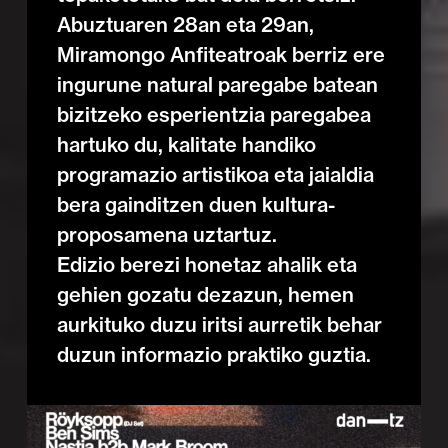
Abuztuaren 28an eta 29an,
Miramongo Anfiteatroak berriz ere
ingurune natural paregabe batean
bizitzeko esperientzia paregabea
hartuko du, kalitate handiko
programazio artistikoa eta jaialdia
bera gainditzen duen kultura-
proposamena uztartuz.
Edizio berezi honetaz ahalik eta
gehien gozatu dezazun, hemen
aurkituko duzu iritsi aurretik behar
duzun informazio praktiko guztia.