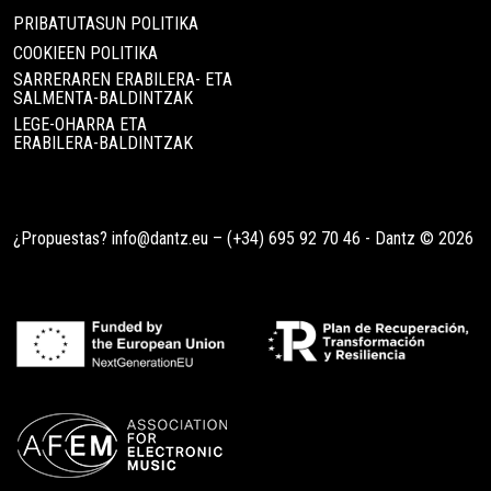
PRIBATUTASUN POLITIKA
COOKIEEN POLITIKA
SARRERAREN ERABILERA- ETA
SALMENTA-BALDINTZAK
LEGE-OHARRA ETA
ERABILERA-BALDINTZAK
¿Propuestas?
info@dantz.eu
–
(+34) 695 92 70 46
- Dantz © 2026