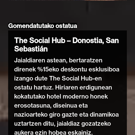
Gomendatutako ostatua
The Social Hub – Donostia, San
Sebastián
Jaialdiaren astean, bertaratzen
direnek %15eko deskontu esklusiboa
izango dute The Social Hub-en
ostatu hartuz. Hiriaren erdigunean
kokatutako hotel moderno honek
erosotasuna, diseinua eta
nazioarteko giro gazte eta dinamikoa
uztartzen ditu, jaialdiaz gozatzeko
aukera ezin hobea eskainiz.