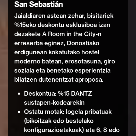
San Sebastián
Jaialdiaren astean zehar, bisitariek
%15eko deskontu esklusiboa izan
dezakete A Room in the City-n
erreserba eginez, Donostiako
erdigunean kokatutako hostel
moderno batean, erosotasuna, giro
soziala eta benetako esperientzia
bilatzen dutenentzat aproposa.
Deskontua: %15 DANTZ
sustapen-kodearekin
Ostatu motak: logela pribatuak
(bikoitzak edo bestelako
konfigurazioetakoak) eta 6, 8 edo