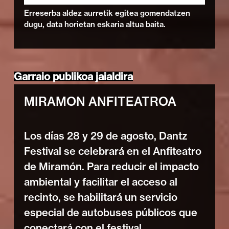
Erreserba aldez aurretik egitea gomendatzen
dugu, data horietan eskaria altua baita.
Garraio publikoa jaialdira
MIRAMON ANFITEATROA
Los días 28 y 29 de agosto, Dantz
Festival se celebrará en el Anfiteatro
de Miramón. Para reducir el impacto
ambiental y facilitar el acceso al
recinto, se habilitará un servicio
especial de autobuses públicos que
conectará con el festival.