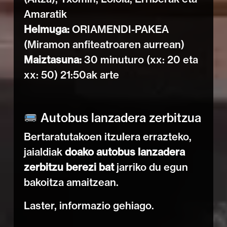
Amaratik
Helmuga:
ORIAMENDI-PAKEA
(Miramon anfiteatroaren aurrean)
Maiztasuna:
30 minuturo (xx: 20 eta
xx: 50) 21:50ak arte
Autobus lanzadera zerbitzua
Bertaratutakoen itzulera errazteko,
jaialdiak
doako autobus lanzadera
zerbitzu berezi bat
jarriko du egun
bakoitza amaitzean.
Laster, informazio gehiago.