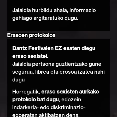
Jaialdia hurbildu ahala, informazio
gehiago argitaratuko dugu.
Erasoen protokoloa
Dantz Festivalen EZ esaten diegu
eraso sexistei.
Jaialdia pertsona guztientzako gune
segurua, librea eta erosoa izatea nahi
dugu
Horregatik,
eraso sexisten aurkako
protokolo bat dugu
, edozein
indarkeria- edo diskriminazio-
egoeratan aktibatzen dena.