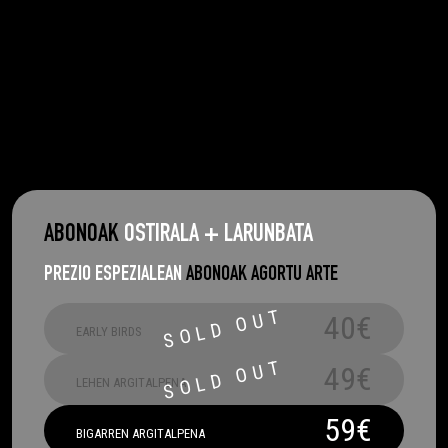
ABONOAK
OSTIRALA + LARUNBATA
PREZIO ESPEZIALEAN
ABONOAK AGORTU ARTE
40€
EARLY BIRDS
49€
LEHEN ARGITALPENA
59€
BIGARREN ARGITALPENA