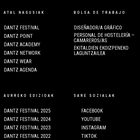
ATAL NAGUSIAK
BOLSA DE TRABAJO
DANTZ FESTIVAL
DISEÑADOR/A GRÁFICO
PERSONAL DE HOSTELERÍA –
DANTZ POINT
CAMAREROS/AS
DANTZ ACADEMY
EKITALDIEN EKOIZPENEKO
DANTZ NETWORK
LAGUNTZAILEA
DANTZ WEAR
DANTZ AGENDA
AURREKO EDIZIOAK
SARE SOZIALAK
DANTZ FESTIVAL 2025
FACEBOOK
DANTZ FESTIVAL 2024
YOUTUBE
DANTZ FESTIVAL 2023
INSTAGRAM
DANTZ FESTIVAL 2022
TIKTOK