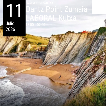
11
Itzurun hondartza
Dantz Point Zumaia
LABORAL Kutxa
Julio
18:00 - 02:00
2026