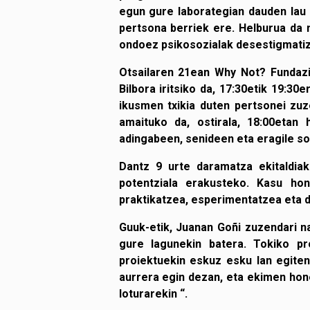
egun gure laborategian dauden lau 
pertsona berriek ere. Helburua da m
ondoez psikosozialak desestigmatiza
Otsailaren 21ean Why Not? Fundazi
Bilbora iritsiko da, 17:30etik 19:3
ikusmen txikia duten pertsonei zu
amaituko da, ostirala, 18:00etan
adingabeen, senideen eta eragile soz
Dantz 9 urte daramatza ekitaldiak
potentziala erakusteko. Kasu hon
praktikatzea, esperimentatzea eta 
Guuk-etik, Juanan Goñi zuzendari n
gure lagunekin batera. Tokiko pro
proiektuekin eskuz esku lan egiten
aurrera egin dezan, eta ekimen hon
loturarekin “.