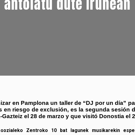
antolatu dute Iruñean
zar en Pamplona un taller de “DJ por un día” par
 en riesgo de exclusión, es la segunda sesión d
a-Gazteiz el 28 de marzo y que visitó Donostia el 
ikosozialeko Zentroko 10 bat lagunek musikarekin es