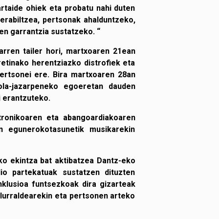
rtaide ohiek eta probatu nahi duten
 erabiltzea, pertsonak ahalduntzeko,
en garrantzia sustatzeko. “
rren tailer hori, martxoaren 21ean
retinako herentziazko distrofiek eta
ertsonei ere. Bira martxoaren 28an
kola-jazarpeneko egoeretan dauden
i erantzuteko.
ktronikoaren eta abangoardiakoaren
en egunerokotasunetik musikarekin
ko ekintza bat aktibatzea Dantz-eko
lio partekatuak sustatzen dituzten
nklusioa funtsezkoak dira gizarteak
lurraldearekin eta pertsonen arteko