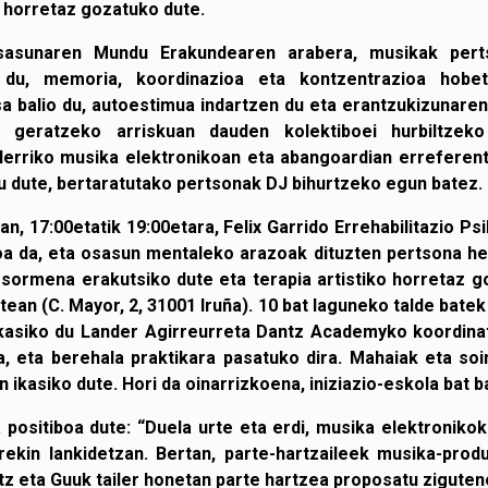
o horretaz gozatuko dute.
sasunaren Mundu Erakundearen arabera, musikak pert
n du, memoria, koordinazioa eta kontzentrazioa hobe
 balio du, autoestimua indartzen du eta erantzukizunaren
po geratzeko arriskuan dauden kolektiboei hurbiltze
Herriko musika elektronikoan eta abangoardian erreferent
atu dute, bertaratutako pertsonak DJ bihurtzeko egun batez.
n, 17:00etatik 19:00etara, Felix Garrido Errehabilitazio P
a da, eta osasun mentaleko arazoak dituzten pertsona hel
sormena erakutsiko dute eta terapia artistiko horretaz 
tean (C. Mayor, 2, 31001 Iruña). 10 bat laguneko talde bate
kasiko du Lander Agirreurreta Dantz Academyko koordinatz
a, eta berehala praktikara pasatuko dira. Mahaiak eta soi
n ikasiko dute. Hori da oinarrizkoena, iniziazio-eskola bat ba
a positiboa dute: “Duela urte eta erdi, musika elektronikok
rekin lankidetzan. Bertan, parte-hartzaileek musika-prod
tz eta Guuk tailer honetan parte hartzea proposatu ziguten