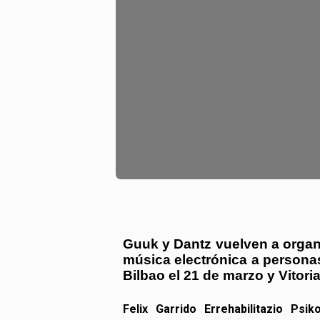
Guuk y Dantz vuelven a organi
música electrónica a personas
Bilbao el 21 de marzo y Vitori
Felix Garrido Errehabilitazio Ps