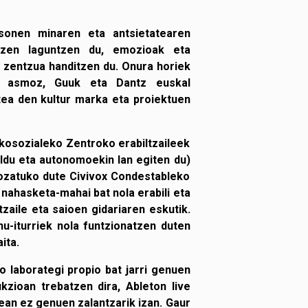
sonen minaren eta antsietatearen
tzen laguntzen du, emozioak eta
 zentzua handitzen du. Onura horiek
ko asmoz, Guuk eta Dantz euskal
ea den kultur marka eta proiektuen
sikosozialeko Zentroko erabiltzaileek
du eta autonomoekin lan egiten du)
gozatuko dute Civivox Condestableko
k nahasketa-mahai bat nola erabili eta
aile eta saioen gidariaren eskutik.
nu-iturriek nola funtzionatzen duten
ita.
o laborategi propio bat jarri genuen
ukzioan trebatzen dira, Ableton live
ean ez genuen zalantzarik izan. Gaur