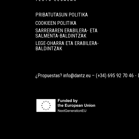
PRIBATUTASUN POLITIKA
COOKIEEN POLITIKA
SARRERAREN ERABILERA- ETA
SALMENTA-BALDINTZAK
LEGE-OHARRA ETA ERABILERA-
BALDINTZAK
¿Propuestas?
info@dantz.eu
–
(+34) 695 92 70 46
- 