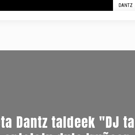
DANTZ
ta Dantz taldeek "DJ ta