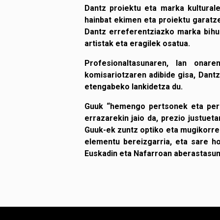
Dantz proiektu eta marka kultural
hainbat ekimen eta proiektu garatzen
Dantz erreferentziazko marka bihur
artistak eta eragilek osatua.
Profesionaltasunaren, lan onar
komisariotzaren adibide gisa, Dan
etengabeko lankidetza du.
Guuk “hemengo pertsonek eta perts
errazarekin jaio da, prezio justue
Guuk-ek zuntz optiko eta mugikorre
elementu bereizgarria, eta sare ho
Euskadin eta Nafarroan aberastasun