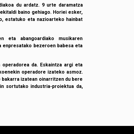
diakoa du ardatz. 9 urte daramatza
ekitaldi baino gehiago. Horiei esker,
o, estatuko eta nazioarteko hainbat
ren eta abangoardiako musikaren
ta enpresatako bezeroen babesa eta
 operadorea da. Eskaintza argi eta
tukoenekin operadore izateko asmoz.
bakarra izatean oinarritzen du bere
n sortutako industria-proiektua da,