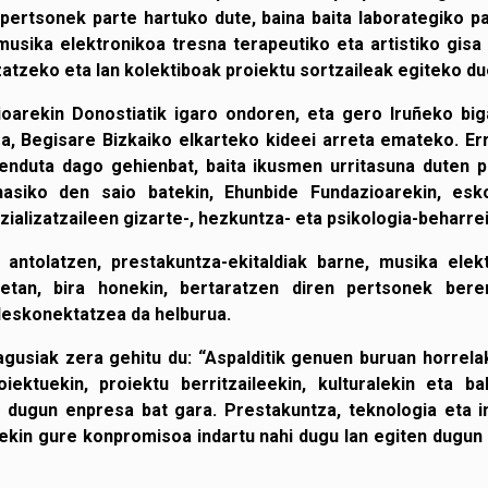
pertsonek parte hartuko dute, baina baita laborategiko pa
usika elektronikoa tresna terapeutiko eta artistiko gisa
tzeko eta lan kolektiboak proiektu sortzaileak egiteko du
oarekin Donostiatik igaro ondoren, eta gero Iruñeko biga
0era, Begisare Bizkaiko elkarteko kideei arreta emateko. Er
zenduta dago gehienbat, baita ikusmen urritasuna duten p
 hasiko den saio batekin, Ehunbide Fundazioarekin, es
ializatzaileen gizarte-, hezkuntza- eta psikologia-beharre
 antolatzen, prestakuntza-ekitaldiak barne, musika ele
etan, bira honekin, bertaratzen diren pertsonek ber
deskonektatzea da helburua.
agusiak zera gehitu du: “Aspalditik genuen buruan horrela
iektuekin, proiektu berritzaileekin, kulturalekin eta ba
 dugun enpresa bat gara. Prestakuntza, teknologia eta i
ekin gure konpromisoa indartu nahi dugu lan egiten dugun 