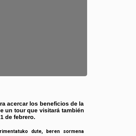
a acercar los beneficios de la
e un tour que visitará también
21 de
febrero.
perimentatuko dute, beren sormena