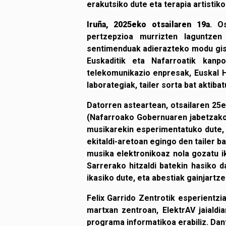
erakutsiko dute eta terapia artistik
Iruña, 2025eko otsailaren 19a
. O
pertzepzioa murrizten laguntze
sentimenduak adierazteko modu gisa
Euskaditik eta Nafarroatik kan
telekomunikazio enpresak, Euskal 
laborategiak, tailer sorta bat aktib
Datorren asteartean, otsailaren 25ea
(Nafarroako Gobernuaren jabetzako
musikarekin esperimentatuko dute, 
ekitaldi-aretoan egingo den tailer ba
musika elektronikoaz nola gozatu i
Sarrerako hitzaldi batekin hasiko d
ikasiko dute, eta abestiak gainjartze
Felix Garrido Zentrotik esperientzi
martxan zentroan, ElektrAV jaialdia
programa informatikoa erabiliz. Dan