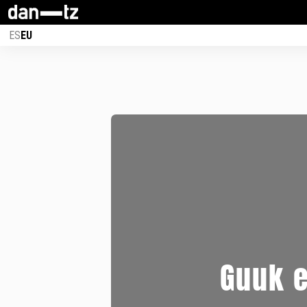
ES
EU
Guuk e