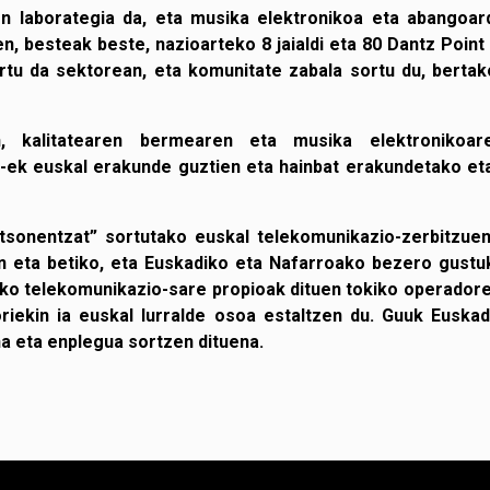
en laborategia da, eta musika elektronikoa eta abangoar
, besteak beste, nazioarteko 8 jaialdi eta 80 Dantz Point 
tu da sektorean, eta komunitate zabala sortu du, bertak
en, kalitatearen bermearen eta musika elektronikoa
tz-ek euskal erakunde guztien eta hainbat erakundetako e
onentzat” sortutako euskal telekomunikazio-zerbitzuen
tan eta betiko, eta Euskadiko eta Nafarroako bezero gus
ko telekomunikazio-sare propioak dituen tokiko operadore 
riekin ia euskal lurralde osoa estaltzen du. Guuk Euskadi
a eta enplegua sortzen dituena.