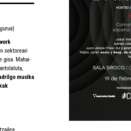
ngurua
)
work
en sektoreari
e gisa. Mahai-
antolatuta,
drilgo musika
nkak
tzailea