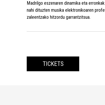
Madrilgo eszenaren dinamika eta erronkak
nahi dituzten musika elektronikoaren profe
zaleentzako hitzordu garrantzitsua.
TICKETS