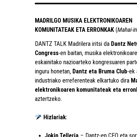
MADRILGO MUSIKA ELEKTRONIKOAREN
KOMUNITATEAK ETA ERRONKAK
(
Mahai-i
DANTZ TALK Madrilera iritsi da
Dantz Net
Congress
-en baitan, musika elektronikoar
eskainitako nazioarteko kongresuaren part
inguru honetan,
Dantz eta Bruma Club
-ek 
industriako erreferenteak elkartuko dira
Ma
elektronikoaren komunitateak eta erro
aztertzeko.
Hizlariak
:
Jokin Telleria
– Dantz-en CEO eta sor