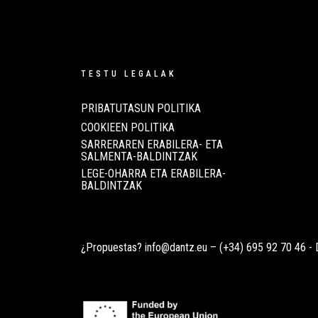
TESTU LEGALAK
PRIBATUTASUN POLITIKA
COOKIEEN POLITIKA
SARRERAREN ERABILERA- ETA
SALMENTA-BALDINTZAK
LEGE-OHARRA ETA ERABILERA-
BALDINTZAK
¿Propuestas?
info@dantz.eu
–
(+34) 695 92 70 46
- 