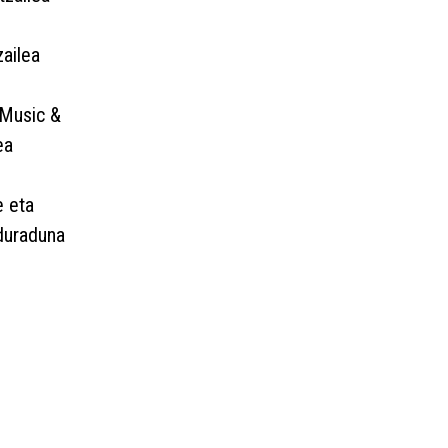
ailea
 Music &
ea
 eta
duraduna