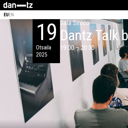
EU
EN
19
Sala Siroco
Dantz Talk 
Otsaila
19:00 – 20:30
2025