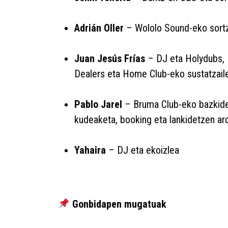
Adrián Oller
– Wololo Sound-eko sortz
Juan Jesús Frías
– DJ eta Holydubs,
Dealers eta Home Club-eko sustatzail
Pablo Jarel
– Bruma Club-eko bazkide
kudeaketa, booking eta lankidetzen ar
Yahaira
– DJ eta ekoizlea
Gonbidapen mugatuak