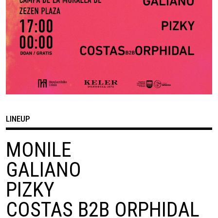
LINEUP
MONILE
GALIANO
PIZKY
COSTAS B2B ORPHIDAL