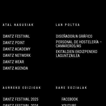
ATAL NAGUSIAK
LAN POLTSA
DANTZ FESTIVAL
DISEÑADOR/A GRÁFICO
PERSONAL DE HOSTELERÍA –
DANTZ POINT
CAMAREROS/AS
DANTZ ACADEMY
EKITALDIEN EKOIZPENEKO
DANTZ NETWORK
LAGUNTZAILEA
DANTZ WEAR
DANTZ AGENDA
AURREKO EDIZIOAK
SARE SOZIALAK
DANTZ FESTIVAL 2025
FACEBOOK
DANTZ FESTIVAL 2024
YOUTUBE