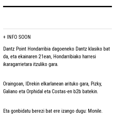
+ INFO SOON
Dantz Point Hondarribia dagoeneko Dantz klasiko bat
da, eta ekainaren 21ean, Hondarribiako harresi
ikaragarrietara itzuliko gara.
Oraingoan, IDrekin elkarlanean arituko gara, Pizky,
Galiano eta Orphidal eta Costas-en b2b batekin.
Eta gonbidatu berezi bat ere izango dugu: Monile.