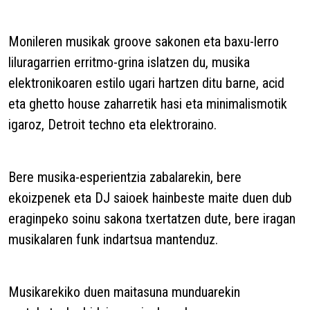
Monileren musikak groove sakonen eta baxu-lerro
liluragarrien erritmo-grina islatzen du, musika
elektronikoaren estilo ugari hartzen ditu barne, acid
eta ghetto house zaharretik hasi eta minimalismotik
igaroz, Detroit techno eta elektroraino.
Bere musika-esperientzia zabalarekin, bere
ekoizpenek eta DJ saioek hainbeste maite duen dub
eraginpeko soinu sakona txertatzen dute, bere iragan
musikalaren funk indartsua mantenduz.
Musikarekiko duen maitasuna munduarekin