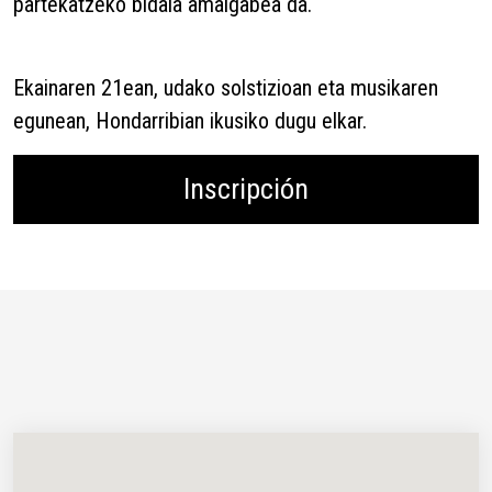
partekatzeko bidaia amaigabea da.
Ekainaren 21ean, udako solstizioan eta musikaren
egunean, Hondarribian ikusiko dugu elkar.
Inscripción