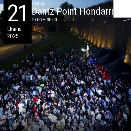
21
Heziak
Dantz Point Hondarribia
17:00 – 00:00
Ekaina
2025