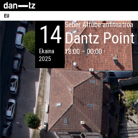
EU
14
Seber Altube anfiteatroa
Dantz Point
Ekaina
18:00 – 00:00
2025