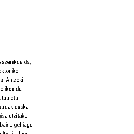
eszenikoa da,
ektoniko,
da. Antzoki
bolikoa da.
etsu eta
atroak euskal
isa utzitako
baino gehiago,
ultur jarduera