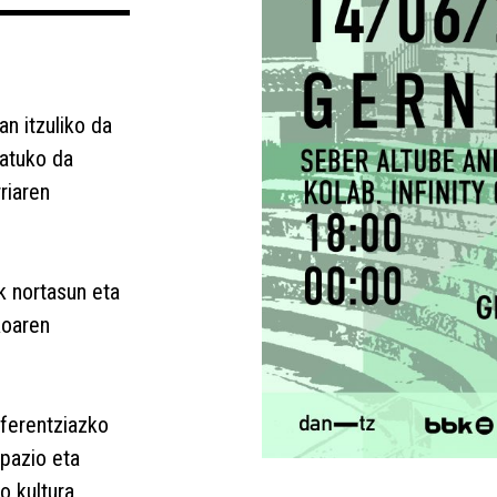
n itzuliko da
patuko da
riaren
k nortasun eta
koaren
eferentziazko
spazio eta
ko kultura