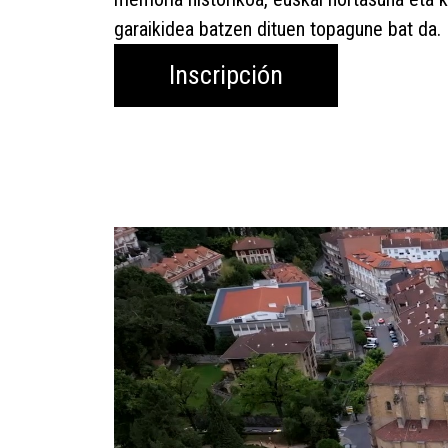
garaikidea batzen dituen topagune bat da.
Inscripción