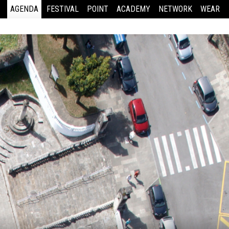
AGENDA
FESTIVAL
POINT
ACADEMY
NETWORK
WEAR