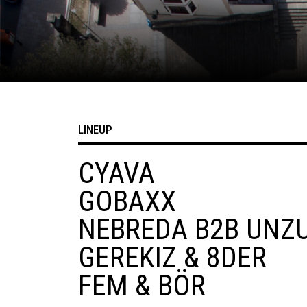
LINEUP
CYAVA
GOBAXX
NEBREDA B2B UNZ
GEREKIZ & 8DER
FEM & BÖR