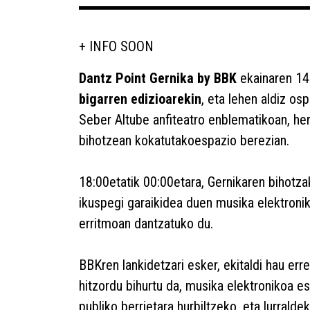
+ INFO SOON
Dantz Point Gernika by BBK
ekainaren 14a
bigarren edizioarekin
, eta lehen aldiz os
Seber Altube anfiteatro enblematikoan, her
bihotzean kokatutakoespazio berezian.
18:00etatik 00:00etara, Gernikaren bihotza
ikuspegi garaikidea duen musika elektroni
erritmoan dantzatuko du.
BBKren lankidetzari esker, ekitaldi hau err
hitzordu bihurtu da, musika elektronikoa e
publiko berrietara hurbiltzeko, eta lurralde