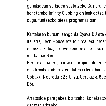
garaikidean sarbidea sustatzeko.Gainera, e
honetarako Infinity Clubbing-en lankidetza
dugu, funtsezko pieza programazioan.
Kartelaren buruan izango da Cyava DJ eta 
italiarra, Tech House eta Minimal estiloeta
espezializatua, groove sendoekin eta soin
markatuarekin.
Berarekin batera, nortasun propioa duten 
elektronikoa aberasten duten artista hauek 
Gobaxx, Nebreda B2B Unzu, Gerekiz & 8de
Bör.
Arratsalde paregabea bizitzeko, konektatz
dantzan aritzeko.