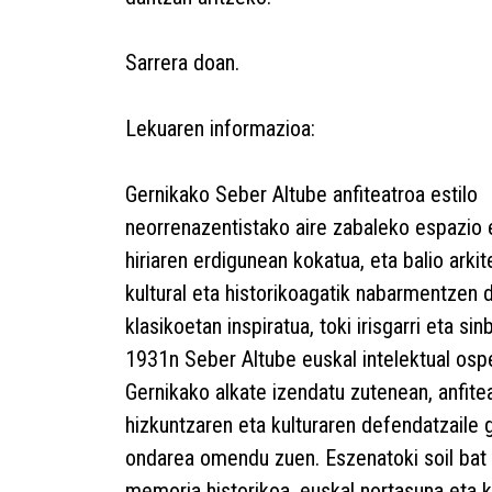
Sarrera doan.
Lekuaren informazioa:
Gernikako Seber Altube anfiteatroa estilo
neorrenazentistako aire zabaleko espazio 
hiriaren erdigunean kokatua, eta balio arkit
kultural eta historikoagatik nabarmentzen 
klasikoetan inspiratua, toki irisgarri eta sin
1931n Seber Altube euskal intelektual osp
Gernikako alkate izendatu zutenean, anfite
hizkuntzaren eta kulturaren defendatzaile g
ondarea omendu zuen. Eszenatoki soil bat 
memoria historikoa, euskal nortasuna eta k