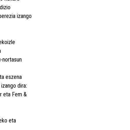
dizio
 berezia izango
ekoizle
n
u-nortasun
eta eszena
izango dira:
r eta Fem &
eko eta