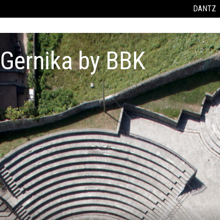
DANTZ
 Gernika by BBK